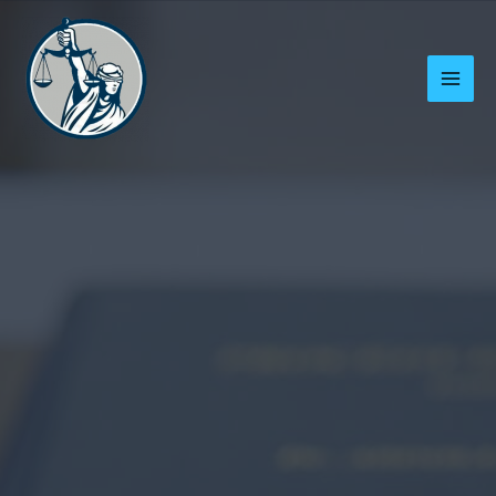
Ir
MAI
al
ME
contenido